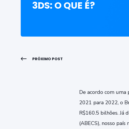
3DS: O QUE É?
PRÓXIMO POST
De acordo com uma p
2021 para 2022,
o B
R$160.5 bilhões.
Já d
(ABECS), nosso país