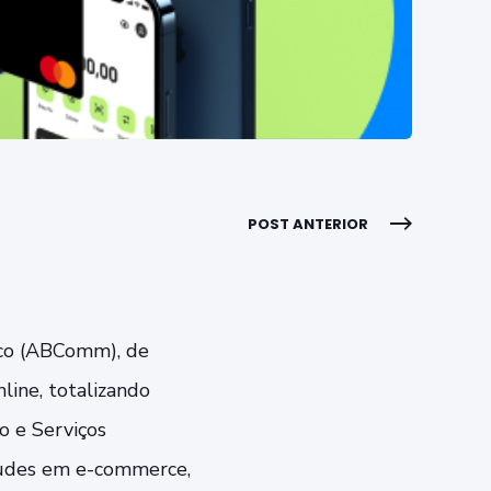
POST ANTERIOR
ico (ABComm), de
line, totalizando
o e Serviços
audes em e-commerce,