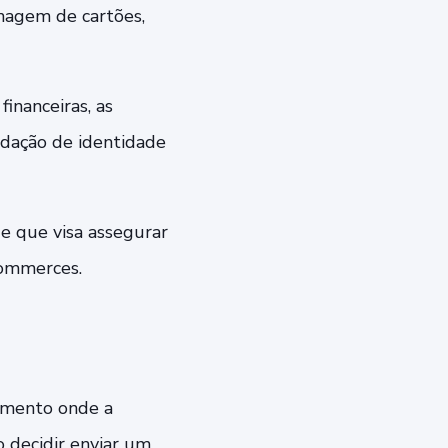
onagem de cartões,
inanceiras, as
idação de identidade
e que visa assegurar
commerces.
cimento onde a
o decidir enviar um