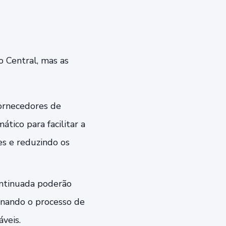
 Central, mas as
ornecedores de
tico para facilitar a
es e reduzindo os
ontinuada poderão
rnando o processo de
veis.