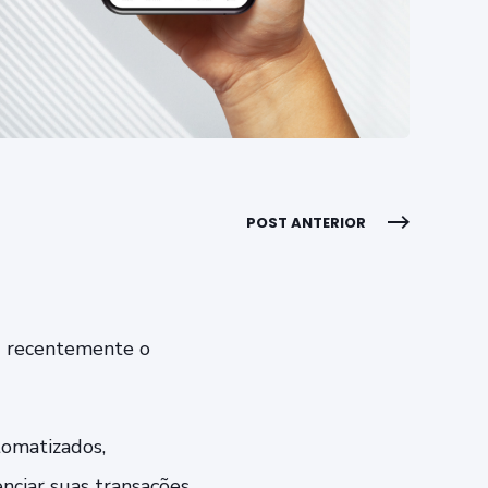
POST ANTERIOR
u recentemente o
tomatizados,
nciar suas transações