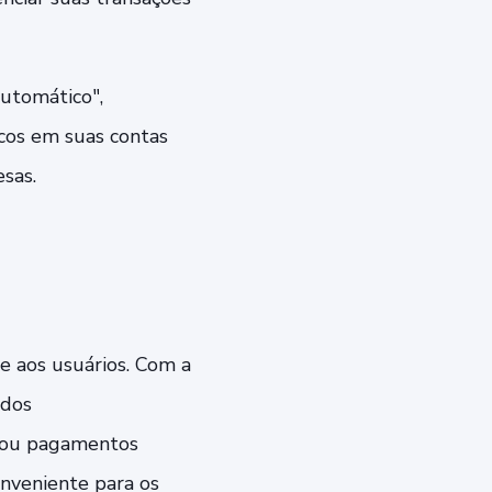
utomático",
cos em suas contas
sas.
ce aos usuários. Com a
ados
s ou pagamentos
onveniente para os