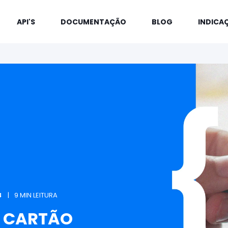
API'S
DOCUMENTAÇÃO
BLOG
INDICA
3
9 MIN LEITURA
O CARTÃO