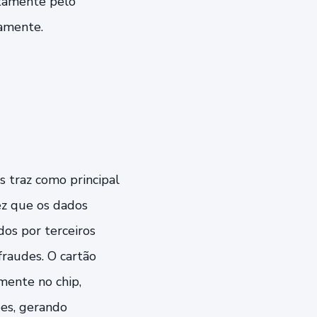
etamente pelo
camente.
s traz como principal
ez que os dados
dos por terceiros
fraudes. O cartão
mente no chip,
ões, gerando