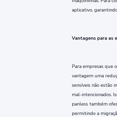
maquininhas. Para co
aplicativo, garantin
Vantagens para as 
Para empresas que of
vantagem uma redução
sensíveis não estão 
mal-intencionados. I
panless também ofere
permitindo a migraçã