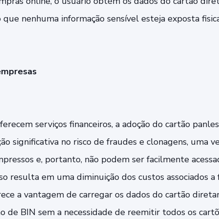
mpras online, o usuário obtém os dados do cartão dir
do que nenhuma informação sensível esteja exposta fisi
empresas
erecem serviços financeiros, a adoção do cartão panles
 significativa no risco de fraudes e clonagens, uma v
impressos e, portanto, não podem ser facilmente acessa
sso resulta em uma diminuição dos custos associados a 
ce a vantagem de carregar os dados do cartão direta
o de BIN sem a necessidade de reemitir todos os cart